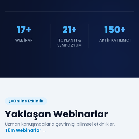
17+
21+
150+
WEBINAR
TOPLANTI &
AKTIF KATILIMCI
SEMPOZYUM
Online Etkinlik
Yaklaşan Webinarlar
Uzman konuşmacılarla çevrimiçi bilimsel etkinlikler.
Tüm Webinarlar →